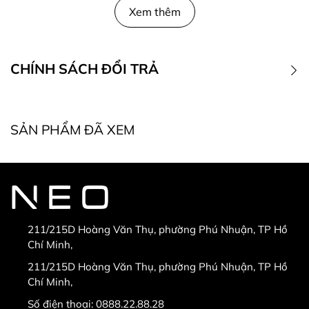
Xem thêm
CHÍNH SÁCH ĐỔI TRẢ
1. Điều kiện đổi trả
SẢN PHẨM ĐÃ XEM
* Điều kiện bắt buộc khi đổi, trả hàng:
211/215D Hoàng Văn Thụ, phường Phú Nhuận, TP Hồ
Chí Minh,
* Hàng được đổi trả khi:
211/215D Hoàng Văn Thụ, phường Phú Nhuận, TP Hồ
Chí Minh,
Số điện thoại:
0888.22.88.28