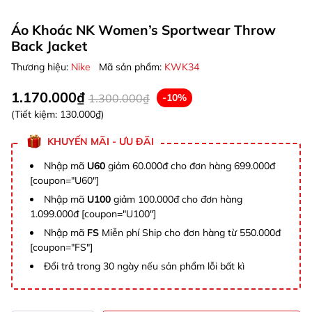
Áo Khoác NK Women’s Sportwear Throw
Back Jacket
Thương hiệu:
Nike
Mã sản phẩm:
KWK34
1.170.000₫
1.300.000₫
-10%
(Tiết kiệm:
130.000₫
)
KHUYẾN MÃI - ƯU ĐÃI
Nhập mã
U60
giảm 60.000đ cho đơn hàng 699.000đ
[coupon="U60"]
Nhập mã
U100
giảm 100.000đ cho đơn hàng
1.099.000đ [coupon="U100"]
Nhập mã
FS
Miễn phí Ship cho đơn hàng từ 550.000đ
[coupon="FS"]
Đổi trả trong 30 ngày nếu sản phẩm lỗi bất kì