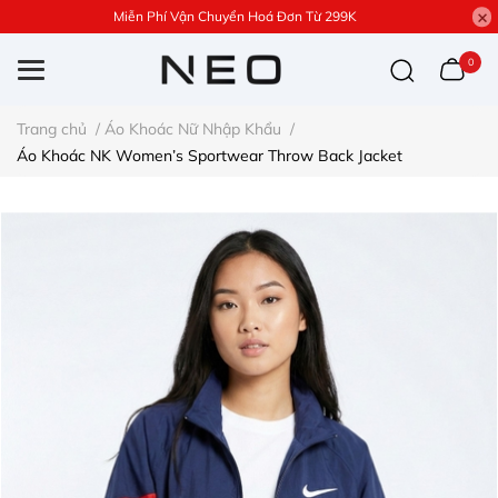
Miễn Phí Vận Chuyển Hoá Đơn Từ 299K
0
Trang chủ
/
Áo Khoác Nữ Nhập Khẩu
/
Áo Khoác NK Women’s Sportwear Throw Back Jacket