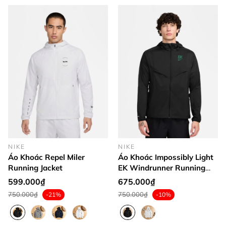
NIKE
NIKE
Áo Khoác Repel Miler
Áo Khoác Impossibly Light
Running Jacket
EK Windrunner Running
Jacket
599.000₫
675.000₫
750.000₫
750.000₫
-21%
-10%