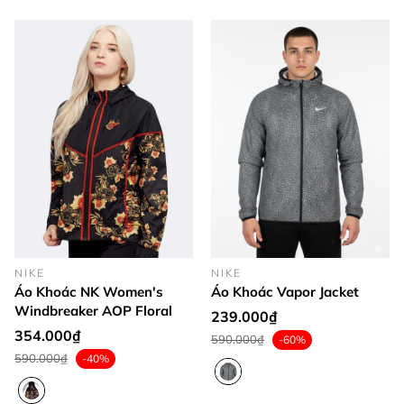
NIKE
NIKE
Áo Khoác NK Women's
Áo Khoác Vapor Jacket
Windbreaker AOP Floral
239.000₫
354.000₫
590.000₫
-60%
590.000₫
-40%