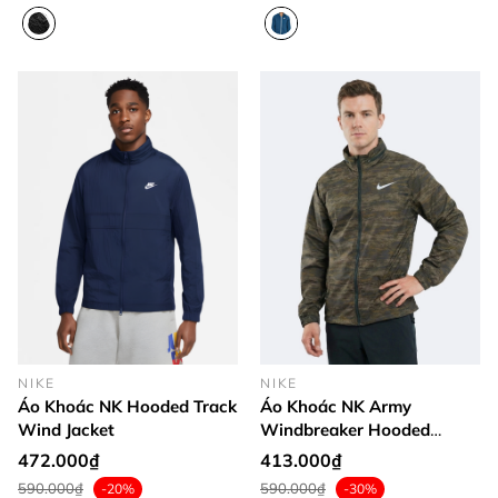
NIKE
NIKE
Áo Khoác NK Hooded Track
Áo Khoác NK Army
Wind Jacket
Windbreaker Hooded
Jacket
472.000₫
413.000₫
590.000₫
590.000₫
-20%
-30%