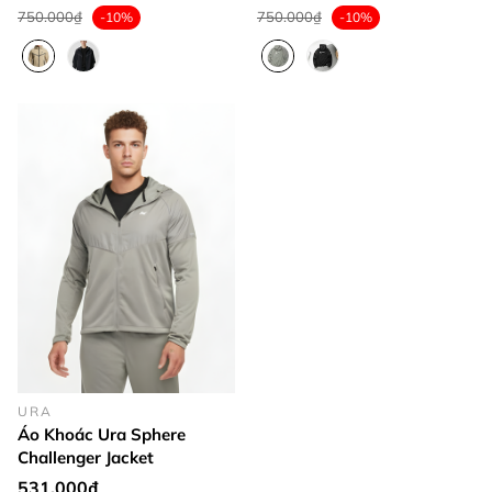
750.000₫
750.000₫
-10%
-10%
URA
Áo Khoác Ura Sphere
Challenger Jacket
531.000₫