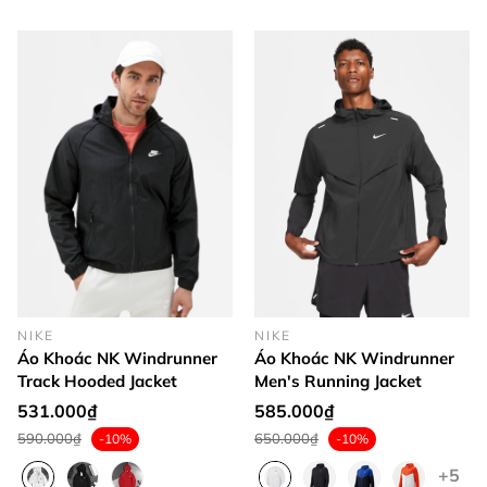
NIKE
NIKE
Áo Khoác NK Windrunner
Áo Khoác NK Windrunner
Track Hooded Jacket
Men's Running Jacket
531.000₫
585.000₫
590.000₫
650.000₫
-10%
-10%
+5