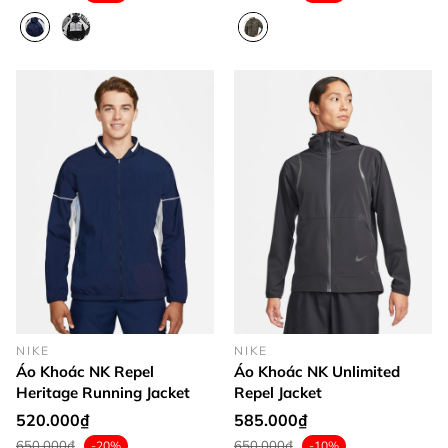
NIKE
NIKE
Áo Khoác NK Repel
Áo Khoác NK Unlimited
Heritage Running Jacket
Repel Jacket
520.000₫
585.000₫
650.000₫
650.000₫
-20%
-10%