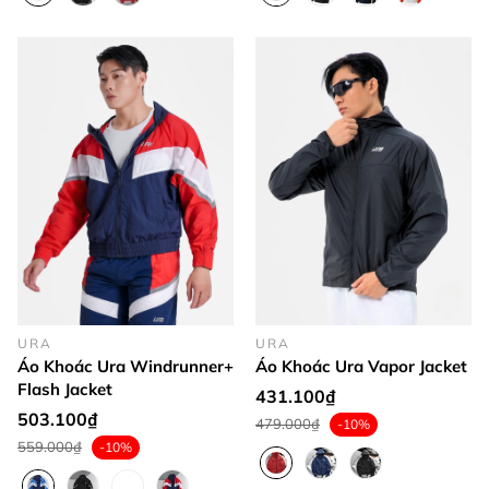
URA
URA
Áo Khoác Ura Windrunner+
Áo Khoác Ura Vapor Jacket
Flash Jacket
431.100₫
503.100₫
479.000₫
-10%
559.000₫
-10%