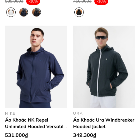
589.000₫
750.000₫
-10%
-10%
NIKE
URA
Áo Khoác NK Repel
Áo Khoác Ura Windbreaker
Unlimited Hooded Versatile
Hooded Jacket
Jacket
531.000₫
349.300₫