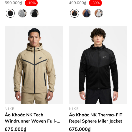
590.000₫
499.000₫
-10%
-30%
NIKE
NIKE
Áo Khoác NK Tech
Áo Khoác NK Therma-FIT
Windrunner Woven Full-
Repel Sphere Miler Jacket
Zip Jacket
675.000₫
675.000₫