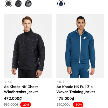
NIKE
NIKE
Áo Khoác NK Ghost
Áo Khoác NK Full Zip
Windbreaker Jacket
Woven Training Jacket
472.000₫
475.000₫
590.000₫
950.000₫
-20%
-50%