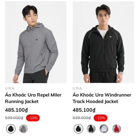
URA
URA
Áo Khoác Ura Repel Miler
Áo Khoác Ura Windrunner
Running Jacket
Track Hooded Jacket
485.100₫
485.100₫
539.000₫
539.000₫
-10%
-10%