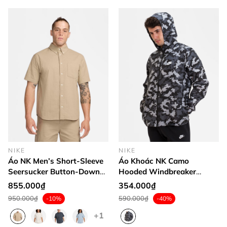
NIKE
NIKE
Áo NK Men’s Short-Sleeve
Áo Khoác NK Camo
Seersucker Button-Down
Hooded Windbreaker
Shirt
Jacket
855.000₫
354.000₫
950.000₫
590.000₫
-10%
-40%
+1