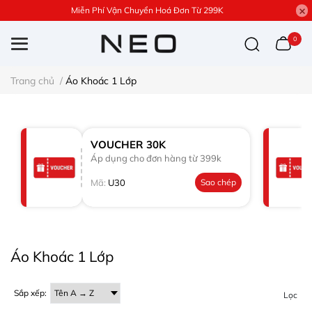
Miễn Phí Vận Chuyển Hoá Đơn Từ 299K
0
Trang chủ
/
Áo Khoác 1 Lớp
VOUCHER 30K
Áp dụng cho đơn hàng từ 399k
Mã:
U30
Sao chép
Áo Khoác 1 Lớp
Sắp xếp:
Lọc