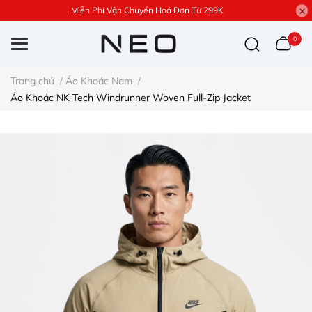
Miễn Phí Vận Chuyển Hoá Đơn Từ 299K
0
Trang chủ
/
Áo Khoác Nam
/
Áo Khoác NK Tech Windrunner Woven Full-Zip Jacket