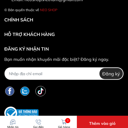
© Bản quyền thuộc về
NEO SHOP
CHÍNH SÁCH
HỖ TRỢ KHÁCH HÀNG
ĐĂNG KÝ NHẬN TIN
* Khác hàng được đổi trả/hoàn tiền khi:
Bạn muốn nhận khuyến mãi đặc biệt? Đăng ký ngay.
Đăng ký
*
Trường hợp không được đổi trả hàng:
0
Thêm vào giỏ
Nhắn tin
Gọi điện
Giỏ hàng