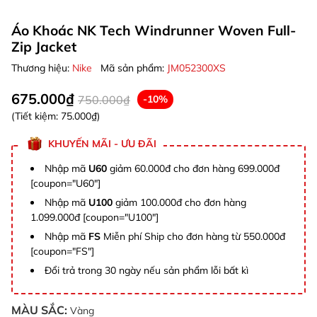
Áo Khoác NK Tech Windrunner Woven Full-
Zip Jacket
Thương hiệu:
Nike
Mã sản phẩm:
JM052300XS
675.000₫
750.000₫
-10%
(Tiết kiệm:
75.000₫
)
KHUYẾN MÃI - ƯU ĐÃI
Nhập mã
U60
giảm 60.000đ cho đơn hàng 699.000đ
[coupon="U60"]
Nhập mã
U100
giảm 100.000đ cho đơn hàng
1.099.000đ [coupon="U100"]
Nhập mã
FS
Miễn phí Ship cho đơn hàng từ 550.000đ
[coupon="FS"]
Đổi trả trong 30 ngày nếu sản phẩm lỗi bất kì
MÀU SẮC:
Vàng