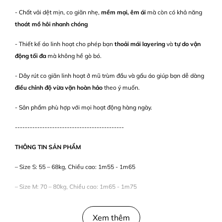
- Chất vải dệt mịn, co giãn nhẹ,
mềm mại, êm ái
mà còn có khả năng
thoát mồ hôi nhanh chóng
- Thiết kế áo linh hoạt cho phép bạn
thoải mái layering
và
tự do vận
động tối đa
mà không hề gò bó.
- Dây rút co giãn linh hoạt ở mũ trùm đầu và gấu áo giúp bạn dễ dàng
điều chỉnh độ vừa vặn hoàn hảo
theo ý muốn.
- Sản phẩm phù hợp với mọi hoạt động hàng ngày.
--------------------------------------------
THÔNG TIN SẢN PHẨM
– Size S: 55 – 68kg, Chiều cao: 1m55 - 1m65
– Size M: 70 – 80kg, Chiều cao: 1m65 - 1m75
– Size L: 80 – 90kg, Chiều cao: 1m75 - 1m8
Xem thêm