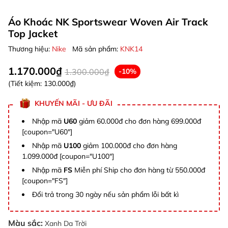
Áo Khoác NK Sportswear Woven Air Track
Top Jacket
Thương hiệu:
Nike
Mã sản phẩm:
KNK14
1.170.000₫
1.300.000₫
-10%
(Tiết kiệm:
130.000₫
)
KHUYẾN MÃI - ƯU ĐÃI
Nhập mã
U60
giảm 60.000đ cho đơn hàng 699.000đ
[coupon="U60"]
Nhập mã
U100
giảm 100.000đ cho đơn hàng
1.099.000đ [coupon="U100"]
Nhập mã
FS
Miễn phí Ship cho đơn hàng từ 550.000đ
[coupon="FS"]
Đổi trả trong 30 ngày nếu sản phẩm lỗi bất kì
Màu sắc:
Xanh Da Trời