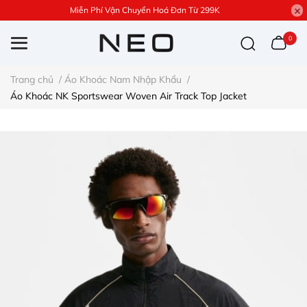
Miễn Phí Vận Chuyển Hoá Đơn Từ 299K
0
Trang chủ
/
Áo Khoác Nam Nhập Khẩu
/
Áo Khoác NK Sportswear Woven Air Track Top Jacket