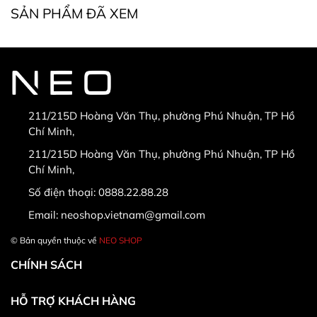
SẢN PHẨM ĐÃ XEM
* Điều kiện bắt buộc khi đổi, trả hàng:
211/215D Hoàng Văn Thụ, phường Phú Nhuận, TP Hồ
Chí Minh,
* Hàng được đổi trả khi:
211/215D Hoàng Văn Thụ, phường Phú Nhuận, TP Hồ
Chí Minh,
Số điện thoại:
0888.22.88.28
Email:
neoshop.vietnam@gmail.com
© Bản quyền thuộc về
NEO SHOP
CHÍNH SÁCH
HỖ TRỢ KHÁCH HÀNG