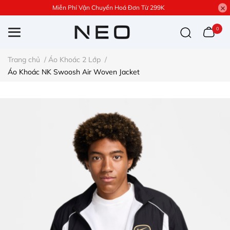
Miễn Phí Vận Chuyển Hoá Đơn Từ 299K
0
Trang chủ
/
Áo Khoác 2 Lớp
/
Áo Khoác NK Swoosh Air Woven Jacket