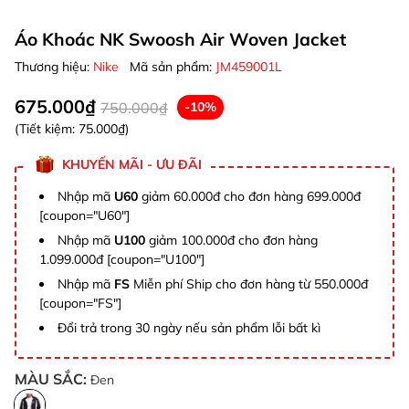
Áo Khoác NK Swoosh Air Woven Jacket
Thương hiệu:
Nike
Mã sản phẩm:
JM459001L
675.000₫
750.000₫
-10%
(Tiết kiệm:
75.000₫
)
KHUYẾN MÃI - ƯU ĐÃI
Nhập mã
U60
giảm 60.000đ cho đơn hàng 699.000đ
[coupon="U60"]
Nhập mã
U100
giảm 100.000đ cho đơn hàng
1.099.000đ [coupon="U100"]
Nhập mã
FS
Miễn phí Ship cho đơn hàng từ 550.000đ
[coupon="FS"]
Đổi trả trong 30 ngày nếu sản phẩm lỗi bất kì
MÀU SẮC:
Đen