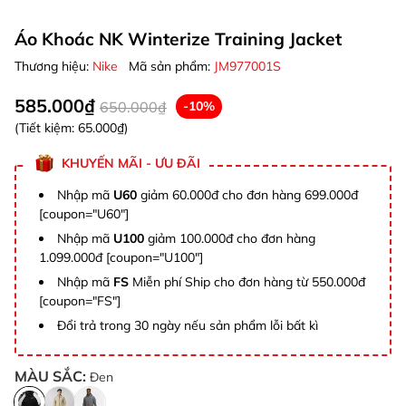
Áo Khoác NK Winterize Training Jacket
Thương hiệu:
Nike
Mã sản phẩm:
JM977001S
585.000₫
650.000₫
-10%
(Tiết kiệm:
65.000₫
)
KHUYẾN MÃI - ƯU ĐÃI
Nhập mã
U60
giảm 60.000đ cho đơn hàng 699.000đ
[coupon="U60"]
Nhập mã
U100
giảm 100.000đ cho đơn hàng
1.099.000đ [coupon="U100"]
Nhập mã
FS
Miễn phí Ship cho đơn hàng từ 550.000đ
[coupon="FS"]
Đổi trả trong 30 ngày nếu sản phẩm lỗi bất kì
MÀU SẮC:
Đen