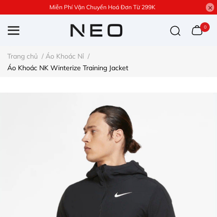
Miễn Phí Vận Chuyển Hoá Đơn Từ 299K
0
Trang chủ
/
Áo Khoác Nỉ
/
Áo Khoác NK Winterize Training Jacket