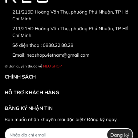
211/215D Hoàng Văn Thụ, phường Phú Nhuận, TP Hồ
Chí Minh,
* Hàng được đổi trả khi:
211/215D Hoàng Văn Thụ, phường Phú Nhuận, TP Hồ
Chí Minh,
Số điện thoại:
0888.22.88.28
Email:
neoshop.vietnam@gmail.com
© Bản quyền thuộc về
NEO SHOP
CHÍNH SÁCH
HỖ TRỢ KHÁCH HÀNG
ĐĂNG KÝ NHẬN TIN
* Khác hàng được đổi trả/hoàn tiền khi:
Bạn muốn nhận khuyến mãi đặc biệt? Đăng ký ngay.
Đăng ký