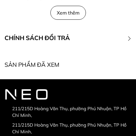
Xem thêm
CHÍNH SÁCH ĐỔI TRẢ
1. Điều kiện đổi trả
SẢN PHẨM ĐÃ XEM
* Điều kiện bắt buộc khi đổi, trả hàng:
211/215D Hoàng Văn Thụ, phường Phú Nhuận, TP Hồ
Chí Minh,
* Hàng được đổi trả khi:
211/215D Hoàng Văn Thụ, phường Phú Nhuận, TP Hồ
Chí Minh,