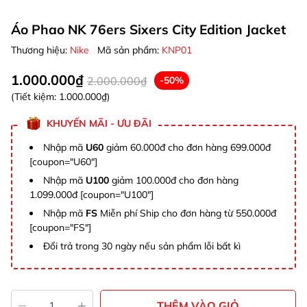
Áo Phao NK 76ers Sixers City Edition Jacket
Thương hiệu:
Nike
Mã sản phẩm:
KNP01
1.000.000₫
2.000.000₫
-50%
(Tiết kiệm:
1.000.000₫
)
KHUYẾN MÃI - ƯU ĐÃI
Nhập mã
U60
giảm 60.000đ cho đơn hàng 699.000đ
[coupon="U60"]
Nhập mã
U100
giảm 100.000đ cho đơn hàng
1.099.000đ [coupon="U100"]
Nhập mã
FS
Miễn phí Ship cho đơn hàng từ 550.000đ
[coupon="FS"]
Đổi trả trong 30 ngày nếu sản phẩm lỗi bất kì
THÊM VÀO GIỎ