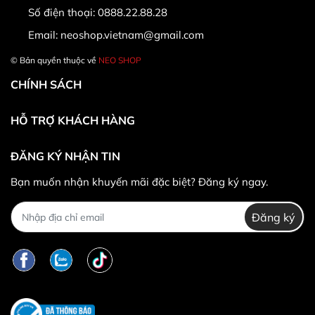
Số điện thoại:
0888.22.88.28
Email:
neoshop.vietnam@gmail.com
© Bản quyền thuộc về
NEO SHOP
CHÍNH SÁCH
HỖ TRỢ KHÁCH HÀNG
ĐĂNG KÝ NHẬN TIN
* Khác hàng được đổi trả/hoàn tiền khi:
Bạn muốn nhận khuyến mãi đặc biệt? Đăng ký ngay.
Đăng ký
*
Trường hợp không được đổi trả hàng: