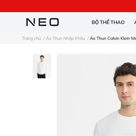
BỘ THỂ THAO
Trang chủ
/
Áo Thun Nhập Khẩu
/
Áo Thun Calvin Klein M