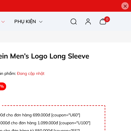
×
0
PHỤ KIỆN
ein Men’s Logo Long Sleeve
ản phẩm:
Đang cập nhật
0%
0đ cho đơn hàng 699.000đ [coupon="U60"]
000đ cho đơn hàng 1.099.000đ [coupon="U100"]
p cho đơn hàng từ 550.000đ [coupon="FS"]