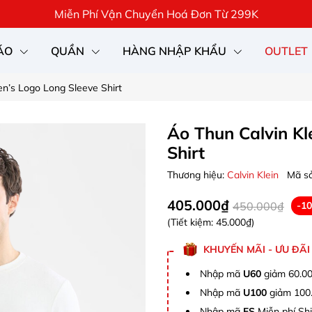
Miễn Phí Vận Chuyển Hoá Đơn Từ 299K
ÁO
QUẦN
HÀNG NHẬP KHẨU
OUTLET
en’s Logo Long Sleeve Shirt
Áo Thun Calvin Kl
Shirt
Thương hiệu:
Calvin Klein
Mã s
405.000₫
450.000₫
-1
(Tiết kiệm:
45.000₫
)
KHUYẾN MÃI - ƯU ĐÃI
Nhập mã
U60
giảm 60.00
Nhập mã
U100
giảm 100.
Nhập mã
FS
Miễn phí Shi