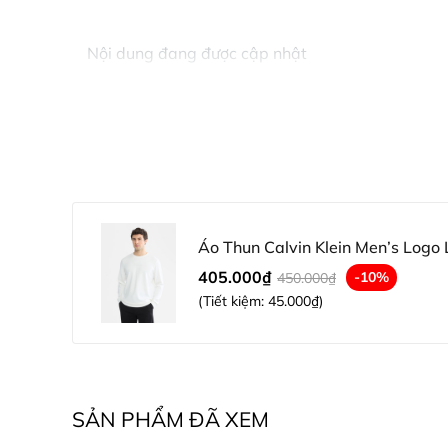
Nội dung đang được cập nhật
Áo Thun Calvin Klein Men’s Logo 
405.000₫
-10%
450.000₫
(Tiết kiệm:
45.000₫
)
SẢN PHẨM ĐÃ XEM