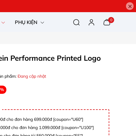
×
0
PHỤ KIỆN
ein Performance Printed Logo
ản phẩm:
Đang cập nhật
0%
0đ cho đơn hàng 699.000đ [coupon="U60"]
000đ cho đơn hàng 1.099.000đ [coupon="U100"]
p cho đơn hàng từ 550.000đ [coupon="FS"]