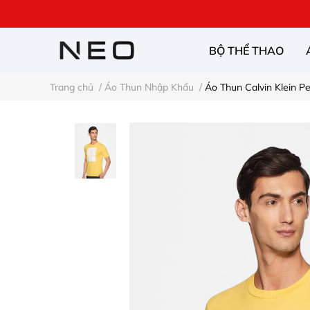
BỘ THỂ THAO
Trang chủ
/
Áo Thun Nhập Khẩu
/
Áo Thun Calvin Klein P