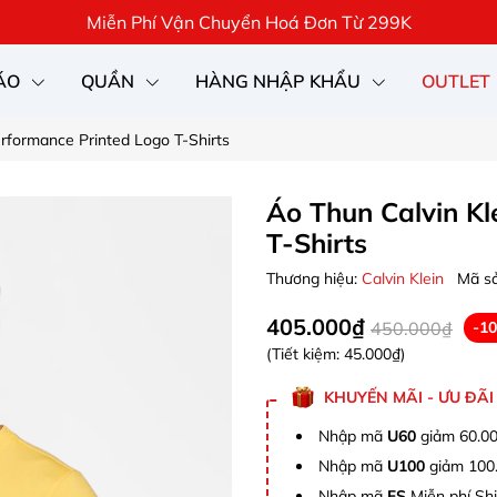
Miễn Phí Vận Chuyển Hoá Đơn Từ 299K
ÁO
QUẦN
HÀNG NHẬP KHẨU
OUTLET
erformance Printed Logo T-Shirts
Áo Thun Calvin Kl
T-Shirts
Thương hiệu:
Calvin Klein
Mã s
405.000₫
450.000₫
-1
(Tiết kiệm:
45.000₫
)
KHUYẾN MÃI - ƯU ĐÃI
Nhập mã
U60
giảm 60.00
Nhập mã
U100
giảm 100.
Nhập mã
FS
Miễn phí Shi