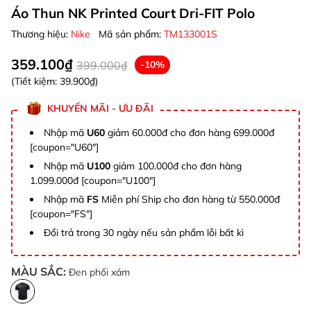
Áo Thun NK Printed Court Dri-FIT Polo
Thương hiệu:
Nike
Mã sản phẩm:
TM133001S
359.100₫
399.000₫
-10%
(Tiết kiệm:
39.900₫
)
KHUYẾN MÃI - ƯU ĐÃI
Nhập mã
U60
giảm 60.000đ cho đơn hàng 699.000đ
[coupon="U60"]
Nhập mã
U100
giảm 100.000đ cho đơn hàng
1.099.000đ [coupon="U100"]
Nhập mã
FS
Miễn phí Ship cho đơn hàng từ 550.000đ
[coupon="FS"]
Đổi trả trong 30 ngày nếu sản phẩm lỗi bất kì
MÀU SẮC:
Đen phối xám