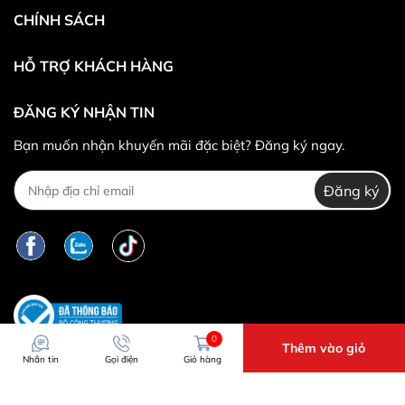
CHÍNH SÁCH
HỖ TRỢ KHÁCH HÀNG
ĐĂNG KÝ NHẬN TIN
* Khác hàng được đổi trả/hoàn tiền khi:
Bạn muốn nhận khuyến mãi đặc biệt? Đăng ký ngay.
Đăng ký
*
Trường hợp không được đổi trả hàng:
0
Thêm vào giỏ
Nhắn tin
Gọi điện
Giỏ hàng