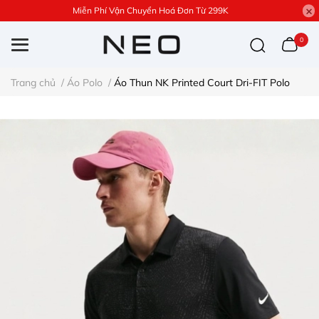
Miễn Phí Vận Chuyển Hoá Đơn Từ 299K
0
Trang chủ
/
Áo Polo
/
Áo Thun NK Printed Court Dri-FIT Polo