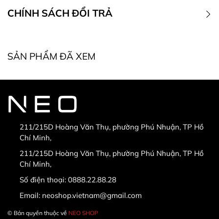
CHÍNH SÁCH ĐỔI TRẢ
1. Điều kiện đổi trả
SẢN PHẨM ĐÃ XEM
* Điều kiện bắt buộc khi đổi, trả hàng:
211/215D Hoàng Văn Thụ, phường Phú Nhuận, TP Hồ
Chí Minh,
* Hàng được đổi trả khi:
211/215D Hoàng Văn Thụ, phường Phú Nhuận, TP Hồ
Chí Minh,
Số điện thoại:
0888.22.88.28
Email:
neoshop.vietnam@gmail.com
© Bản quyền thuộc về
NEO SHOP