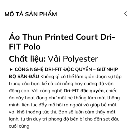
MÔ TẢ SẢN PHẨM
Áo Thun Printed Court Dri-
FIT Polo
Chất liệu:
Vải Polyester
►
CÔNG NGHỆ DRI-FIT ĐỘC QUYỀN – GIỮ NHỊP
ĐỘ SÂN ĐẤU
Không gì có thể làm gián đoạn sự tập
trung của bạn, kể cả cái nắng hay cường độ vận
động cao. Với công nghệ
Dri-FIT độc quyền
, chiếc
áo này hoạt động như một hệ thống làm mát thông
minh, liên tục đẩy mồ hôi ra ngoài và giúp bề mặt
vải khô thoáng tức thì. Bạn sẽ luôn cảm thấy mát
lạnh, tự tin duy trì phong độ bền bỉ cho đến set đấu
cuối cùng.