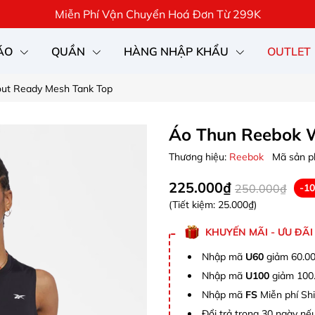
Miễn Phí Vận Chuyển Hoá Đơn Từ 299K
ÁO
QUẦN
HÀNG NHẬP KHẨU
OUTLET
ut Ready Mesh Tank Top
Áo Thun Reebok 
Thương hiệu:
Reebok
Mã sản 
225.000₫
250.000₫
-1
(Tiết kiệm:
25.000₫
)
KHUYẾN MÃI - ƯU ĐÃI
Nhập mã
U60
giảm 60.00
Nhập mã
U100
giảm 100.
Nhập mã
FS
Miễn phí Shi
Đổi trả trong 30 ngày nếu