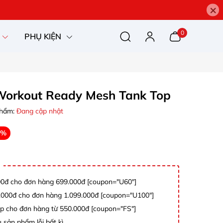
×
0
PHỤ KIỆN
Workout Ready Mesh Tank Top
phẩm:
Đang cập nhật
0%
0đ cho đơn hàng 699.000đ [coupon="U60"]
000đ cho đơn hàng 1.099.000đ [coupon="U100"]
p cho đơn hàng từ 550.000đ [coupon="FS"]
 sản phẩm lỗi bất kì