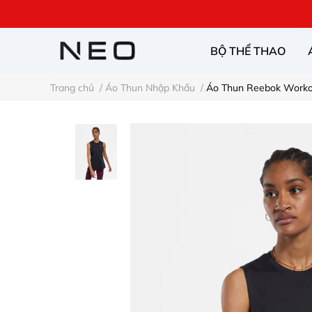
BỘ THỂ THAO
Trang chủ
/
Áo Thun Nhập Khẩu
/
Áo Thun Reebok Worko