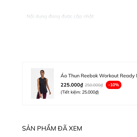
Nội dung đang được cập nhật
Áo Thun Reebok Workout Ready 
225.000₫
-10%
250.000₫
(Tiết kiệm:
25.000₫
)
SẢN PHẨM ĐÃ XEM