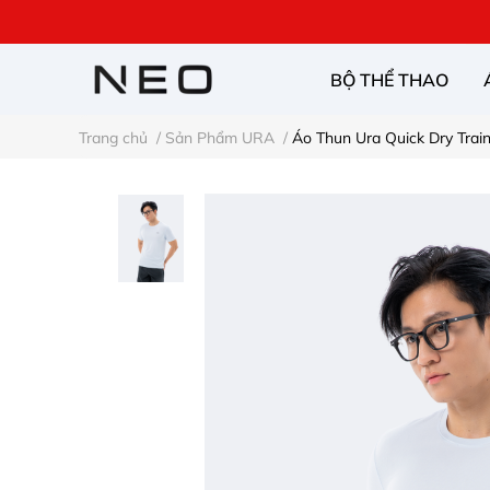
BỘ THỂ THAO
Trang chủ
/
Sản Phẩm URA
/
Áo Thun Ura Quick Dry Trai