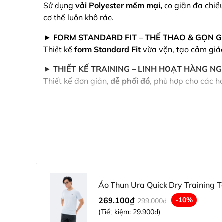
Sử dụng
v
ải Polyester mềm mại
,
co giãn đa chiều
cơ thể luôn khô ráo.
►
FORM STANDARD FIT – THỂ THAO & GỌN 
Thiết kế
form Standard Fit
vừa vặn, tạo cảm giá
►
THIẾT KẾ TRAINING – LINH HOẠT HÀNG N
Thiết kế đơn giản,
dễ phối đồ
, phù hợp cho các 
Áo Thun Ura Quick Dry Training 
269.100₫
-10%
299.000₫
(Tiết kiệm:
29.900₫
)