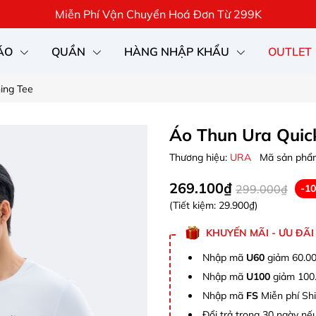
Miễn Phí Vận Chuyển Hoá Đơn Từ 299K
ÁO
QUẦN
HÀNG NHẬP KHẨU
OUTLET
ning Tee
Áo Thun Ura Quick
Thương hiệu:
URA
Mã sản phẩ
269.100₫
299.000₫
-1
(Tiết kiệm:
29.900₫
)
KHUYẾN MÃI - ƯU ĐÃI
Nhập mã
U60
giảm 60.00
Nhập mã
U100
giảm 100.
Nhập mã
FS
Miễn phí Shi
Đổi trả trong 30 ngày nếu