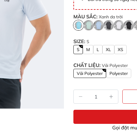
MÀU SẮC:
Xanh da trời
SIZE:
S
S
M
L
XL
XS
CHẤT LIỆU:
Vải Polyester
Vải Polyester
Polyester
Gọi đặt m