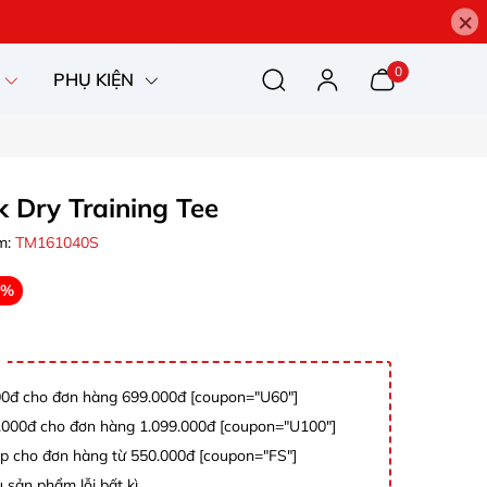
×
0
PHỤ KIỆN
 Dry Training Tee
m:
TM161040S
0%
0đ cho đơn hàng 699.000đ [coupon="U60"]
000đ cho đơn hàng 1.099.000đ [coupon="U100"]
p cho đơn hàng từ 550.000đ [coupon="FS"]
 sản phẩm lỗi bất kì