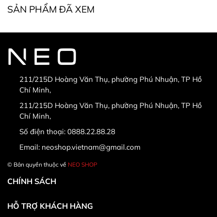
SẢN PHẨM ĐÃ XEM
* Điều kiện bắt buộc khi đổi, trả hàng:
211/215D Hoàng Văn Thụ, phường Phú Nhuận, TP Hồ
Chí Minh,
* Hàng được đổi trả khi:
211/215D Hoàng Văn Thụ, phường Phú Nhuận, TP Hồ
Chí Minh,
Số điện thoại:
0888.22.88.28
Email:
neoshop.vietnam@gmail.com
© Bản quyền thuộc về
NEO SHOP
CHÍNH SÁCH
HỖ TRỢ KHÁCH HÀNG