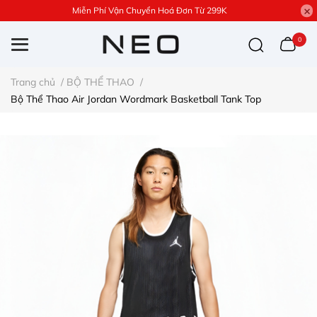
Miễn Phí Vận Chuyển Hoá Đơn Từ 299K
0
Trang chủ
/
BỘ THỂ THAO
/
Bộ Thể Thao Air Jordan Wordmark Basketball Tank Top