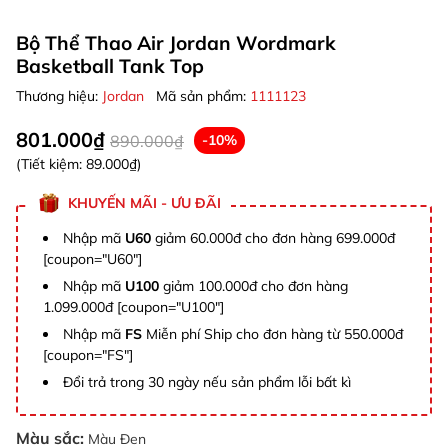
Bộ Thể Thao Air Jordan Wordmark
Basketball Tank Top
Thương hiệu:
Jordan
Mã sản phẩm:
1111123
801.000₫
890.000₫
-10%
(Tiết kiệm:
89.000₫
)
KHUYẾN MÃI - ƯU ĐÃI
Nhập mã
U60
giảm 60.000đ cho đơn hàng 699.000đ
[coupon="U60"]
Nhập mã
U100
giảm 100.000đ cho đơn hàng
1.099.000đ [coupon="U100"]
Nhập mã
FS
Miễn phí Ship cho đơn hàng từ 550.000đ
[coupon="FS"]
Đổi trả trong 30 ngày nếu sản phẩm lỗi bất kì
Màu sắc:
Màu Đen