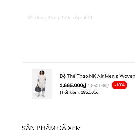
Nội dung đang được cập nhật
Bộ Thể Thao NK Air Men's Woven 
1.665.000₫
-10%
1.850.000₫
(Tiết kiệm:
185.000₫
)
SẢN PHẨM ĐÃ XEM