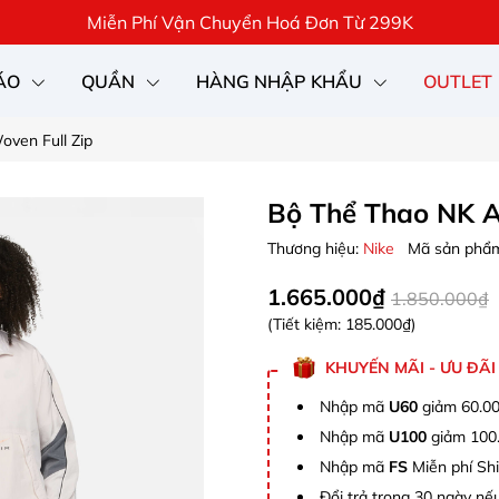
Miễn Phí Vận Chuyển Hoá Đơn Từ 299K
ÁO
QUẦN
HÀNG NHẬP KHẨU
OUTLET
oven Full Zip
Bộ Thể Thao NK Ai
Thương hiệu:
Nike
Mã sản phẩ
1.665.000₫
1.850.000₫
(Tiết kiệm:
185.000₫
)
KHUYẾN MÃI - ƯU ĐÃI
Nhập mã
U60
giảm 60.00
Nhập mã
U100
giảm 100.
Nhập mã
FS
Miễn phí Shi
Đổi trả trong 30 ngày nếu