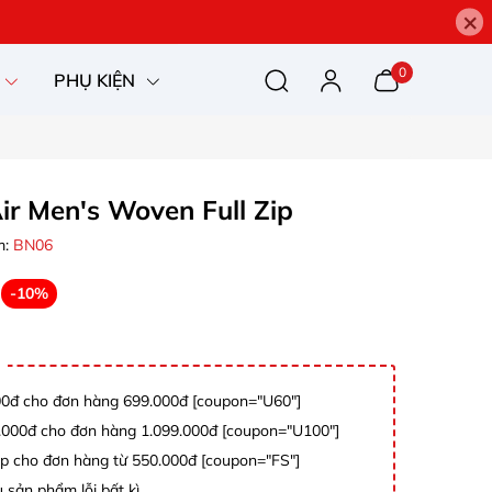
×
0
PHỤ KIỆN
r Men's Woven Full Zip
m:
BN06
-10%
0đ cho đơn hàng 699.000đ [coupon="U60"]
000đ cho đơn hàng 1.099.000đ [coupon="U100"]
p cho đơn hàng từ 550.000đ [coupon="FS"]
 sản phẩm lỗi bất kì