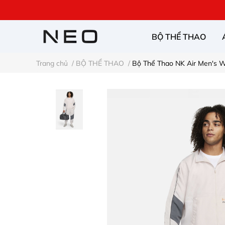
BỘ THỂ THAO
Trang chủ
/
BỘ THỂ THAO
/
Bộ Thể Thao NK Air Men's W