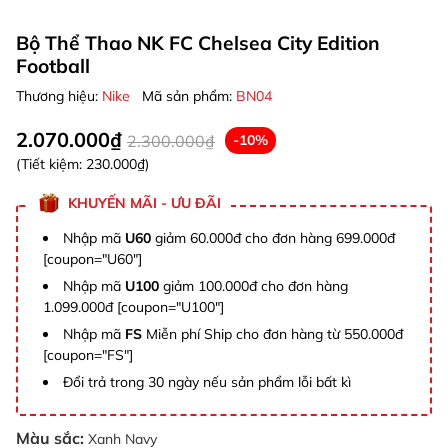
Bộ Thể Thao NK FC Chelsea City Edition
Football
Thương hiệu:
Nike
Mã sản phẩm:
BN04
2.070.000₫
2.300.000₫
-10%
(Tiết kiệm:
230.000₫
)
KHUYẾN MÃI - ƯU ĐÃI
Nhập mã
U60
giảm 60.000đ cho đơn hàng 699.000đ
[coupon="U60"]
Nhập mã
U100
giảm 100.000đ cho đơn hàng
1.099.000đ [coupon="U100"]
Nhập mã
FS
Miễn phí Ship cho đơn hàng từ 550.000đ
[coupon="FS"]
Đổi trả trong 30 ngày nếu sản phẩm lỗi bất kì
Màu sắc:
Xanh Navy