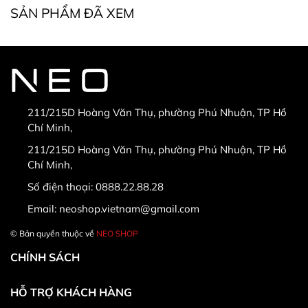
SẢN PHẨM ĐÃ XEM
* Điều kiện bắt buộc khi đổi, trả hàng:
211/215D Hoàng Văn Thụ, phường Phú Nhuận, TP Hồ
Chí Minh,
* Hàng được đổi trả khi:
211/215D Hoàng Văn Thụ, phường Phú Nhuận, TP Hồ
Chí Minh,
Số điện thoại:
0888.22.88.28
Email:
neoshop.vietnam@gmail.com
© Bản quyền thuộc về
NEO SHOP
CHÍNH SÁCH
HỖ TRỢ KHÁCH HÀNG