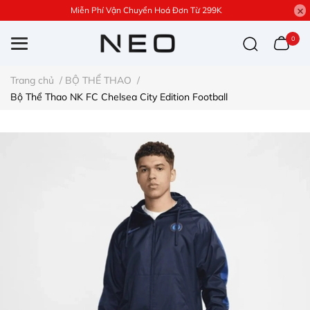
Miễn Phí Vận Chuyển Hoá Đơn Từ 299K
0
Trang chủ
/
BỘ THỂ THAO
/
Bộ Thể Thao NK FC Chelsea City Edition Football