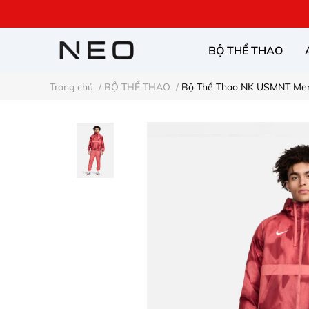
BỘ THỂ THAO
Trang chủ
/
BỘ THỂ THAO
/
Bộ Thể Thao NK USMNT Men