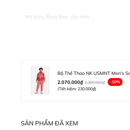
Nội dung đang được cập nhật
Bộ Thể Thao NK USMNT Men's S
2.070.000₫
-10%
2.300.000₫
(Tiết kiệm:
230.000₫
)
SẢN PHẨM ĐÃ XEM