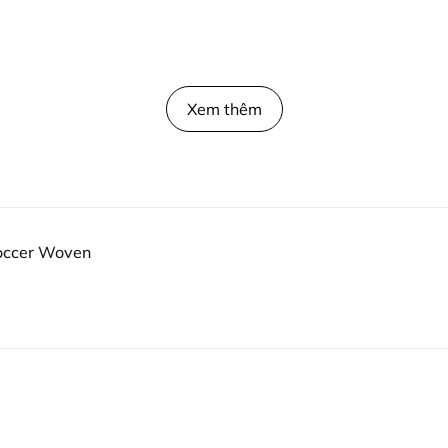
Xem thêm
occer Woven