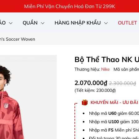
Miễn Phí Vận Chuyển Hoá Đơn Từ 299K
ÁO
QUẦN
HÀNG NHẬP KHẨU
OUTLET
's Soccer Woven
Bộ Thể Thao NK 
Thương hiệu:
Nike
Mã sản phẩ
2.070.000₫
2.300.000₫
(Tiết kiệm:
230.000₫
)
KHUYẾN MÃI - ƯU ĐÃI
Nhập mã
U60
giảm 60.00
Nhập mã
U100
giảm 100.
Nhập mã
FS
Miễn phí Shi
Đổi trả trong 30 ngày nếu