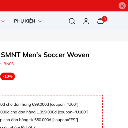
×
0
PHỤ KIỆN
USMNT Men's Soccer Woven
m:
BN03
-10%
0đ cho đơn hàng 699.000đ [coupon="U60"]
000đ cho đơn hàng 1.099.000đ [coupon="U100"]
p cho đơn hàng từ 550.000đ [coupon="FS"]
 sản phẩm lỗi bất kì