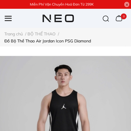
Miễn Phí Vận Chuyển Hoá Đơn Từ 299K
0
Trang chủ
/
BỘ THỂ THAO
/
Đồ Bộ Thể Thao Air Jordan Icon PSG Diamond