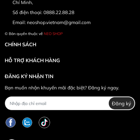
Chí Minh,
Số điện thoại:
0888.22.88.28
Email:
neoshop.vietnam@gmail.com
© Bản quyền thuộc về
NEO SHOP
CHÍNH SÁCH
HỖ TRỢ KHÁCH HÀNG
ĐĂNG KÝ NHẬN TIN
* Khác hàng được đổi trả/hoàn tiền khi:
Bạn muốn nhận khuyến mãi đặc biệt? Đăng ký ngay.
Đăng ký
*
Trường hợp không được đổi trả hàng: