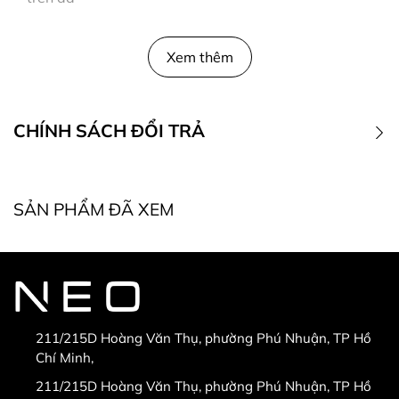
Xem thêm
CHÍNH SÁCH ĐỔI TRẢ
1. Điều kiện đổi trả
SẢN PHẨM ĐÃ XEM
* Điều kiện bắt buộc khi đổi, trả hàng:
211/215D Hoàng Văn Thụ, phường Phú Nhuận, TP Hồ
Chí Minh,
* Hàng được đổi trả khi:
211/215D Hoàng Văn Thụ, phường Phú Nhuận, TP Hồ