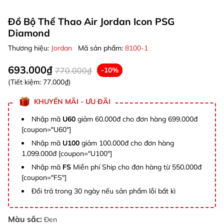
Đồ Bộ Thể Thao Air Jordan Icon PSG
Diamond
Thương hiệu:
Jordan
Mã sản phẩm:
8100-1
693.000₫
770.000₫
-10%
(Tiết kiệm:
77.000₫
)
KHUYẾN MÃI - ƯU ĐÃI
Nhập mã
U60
giảm 60.000đ cho đơn hàng 699.000đ
[coupon="U60"]
Nhập mã
U100
giảm 100.000đ cho đơn hàng
1.099.000đ [coupon="U100"]
Nhập mã
FS
Miễn phí Ship cho đơn hàng từ 550.000đ
[coupon="FS"]
Đổi trả trong 30 ngày nếu sản phẩm lỗi bất kì
Màu sắc:
Đen