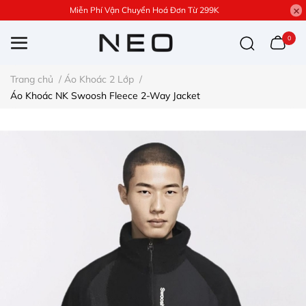
Miễn Phí Vận Chuyển Hoá Đơn Từ 299K
0
Trang chủ
/
Áo Khoác 2 Lớp
/
Áo Khoác NK Swoosh Fleece 2-Way Jacket