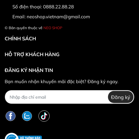
hàng và chưa qua sử dụng 100% (Các trường hợp
Số điện thoại:
0888.22.88.28
không theo quy định trên Neoshop xin vui lòng
Email:
neoshop.vietnam@gmail.com
không hỗ trợ)
© Bản quyền thuộc về
NEO SHOP
CHÍNH SÁCH
HỖ TRỢ KHÁCH HÀNG
ĐĂNG KÝ NHẬN TIN
* Khác hàng được đổi trả/hoàn tiền khi:
Bạn muốn nhận khuyến mãi đặc biệt? Đăng ký ngay.
Đăng ký
*
Trường hợp không được đổi trả hàng: