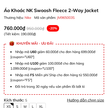
Áo Khoác NK Swoosh Fleece 2-Way Jacket
Thương hiệu:
Nike
Mã sản phẩm:
JM965003S
760.000₫
950.000₫
-20%
(Tiết kiệm:
190.000₫
)
KHUYẾN MÃI - ƯU ĐÃI
Nhập mã
U60
giảm 60.000đ cho đơn hàng 699.000đ
[coupon="U60"]
Nhập mã
U100
giảm 100.000đ cho đơn hàng
1.099.000đ [coupon="U100"]
Nhập mã
FS
Miễn phí Ship cho đơn hàng từ 550.000đ
[coupon="FS"]
Đổi trả trong 30 ngày nếu sản phẩm lỗi bất kì
Kích thước:
Hướng dẫn chọn size
S
XS
S
M
L
XL