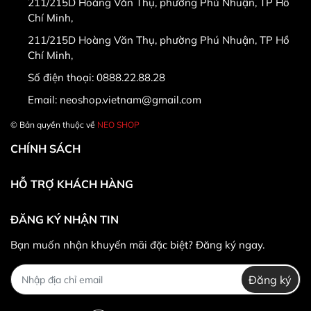
211/215D Hoàng Văn Thụ, phường Phú Nhuận, TP Hồ
Chí Minh,
211/215D Hoàng Văn Thụ, phường Phú Nhuận, TP Hồ
Chí Minh,
Số điện thoại:
0888.22.88.28
Email:
neoshop.vietnam@gmail.com
© Bản quyền thuộc về
NEO SHOP
CHÍNH SÁCH
HỖ TRỢ KHÁCH HÀNG
ĐĂNG KÝ NHẬN TIN
Bạn muốn nhận khuyến mãi đặc biệt? Đăng ký ngay.
Đăng ký