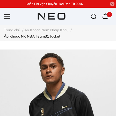
Miễn Phí Vận Chuyển Hoá Đơn Từ 299K
0
Trang chủ
/
Áo Khoác Nam Nhập Khẩu
/
Áo Khoác NK NBA Team31 Jacket