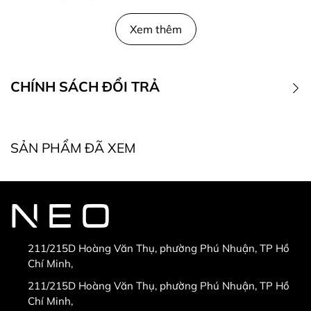
Xem thêm
CHÍNH SÁCH ĐỔI TRẢ
1. Điều kiện đổi trả
SẢN PHẨM ĐÃ XEM
* Điều kiện bắt buộc khi đổi, trả hàng:
211/215D Hoàng Văn Thụ, phường Phú Nhuận, TP Hồ
Chí Minh,
* Hàng được đổi trả khi:
211/215D Hoàng Văn Thụ, phường Phú Nhuận, TP Hồ
Chí Minh,