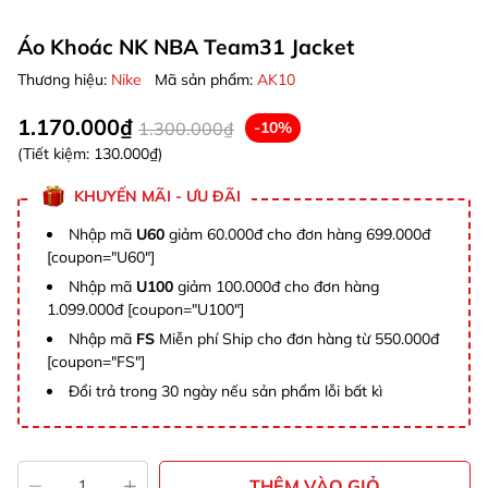
Áo Khoác NK NBA Team31 Jacket
Thương hiệu:
Nike
Mã sản phẩm:
AK10
1.170.000₫
1.300.000₫
-10%
(Tiết kiệm:
130.000₫
)
KHUYẾN MÃI - ƯU ĐÃI
Nhập mã
U60
giảm 60.000đ cho đơn hàng 699.000đ
[coupon="U60"]
Nhập mã
U100
giảm 100.000đ cho đơn hàng
1.099.000đ [coupon="U100"]
Nhập mã
FS
Miễn phí Ship cho đơn hàng từ 550.000đ
[coupon="FS"]
Đổi trả trong 30 ngày nếu sản phẩm lỗi bất kì
THÊM VÀO GIỎ