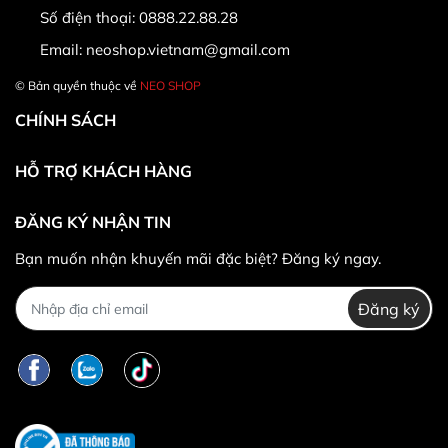
Số điện thoại:
0888.22.88.28
Email:
neoshop.vietnam@gmail.com
© Bản quyền thuộc về
NEO SHOP
CHÍNH SÁCH
HỖ TRỢ KHÁCH HÀNG
ĐĂNG KÝ NHẬN TIN
* Khác hàng được đổi trả/hoàn tiền khi:
Bạn muốn nhận khuyến mãi đặc biệt? Đăng ký ngay.
Đăng ký
*
Trường hợp không được đổi trả hàng: