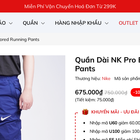
Miễn Phí Vận Chuyển Hoá Đơn Từ 299K
ÁO
QUẦN
HÀNG NHẬP KHẨU
OUTLET
sored Running Pants
Quần Dài NK Pro 
Pants
Thương hiệu:
Nike
Mã sản phẩ
675.000₫
750.000₫
-1
(Tiết kiệm:
75.000₫
)
KHUYẾN MÃI - ƯU ĐÃI
Nhập mã
U60
giảm 60.00
Nhập mã
U100
giảm 100.
Nhập mã
FS
Miễn phí Shi