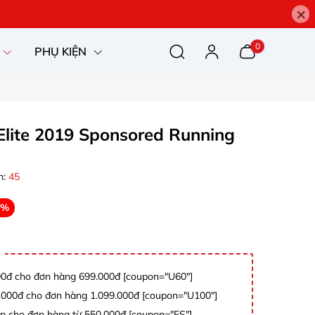
×
0
PHỤ KIỆN
Elite 2019 Sponsored Running
m:
45
0%
0đ cho đơn hàng 699.000đ [coupon="U60"]
000đ cho đơn hàng 1.099.000đ [coupon="U100"]
p cho đơn hàng từ 550.000đ [coupon="FS"]