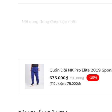
Nội dung đang được cập nhật
Quần Dài NK Pro Elite 2019 Spon
675.000₫
-10%
750.000₫
(Tiết kiệm:
75.000₫
)