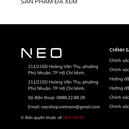
SẢN PHẨM ĐÃ XEM
CHÍNH 
Chính sác
211/215D Hoàng Văn Thụ, phường
Chính sá
Phú Nhuận, TP Hồ Chí Minh,
Hướng dẫ
211/215D Hoàng Văn Thụ, phường
Hướng dẫ
Phú Nhuận, TP Hồ Chí Minh,
Chính sác
Số điện thoại:
0888.22.88.28
Chính sá
Email:
neoshop.vietnam@gmail.com
© Bản quyền thuộc về
NEO SHOP