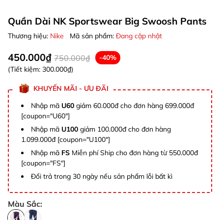
Quần Dài NK Sportswear Big Swoosh Pants
Thương hiệu:
Nike
Mã sản phẩm:
Đang cập nhật
450.000₫
750.000₫
-40%
(Tiết kiệm:
300.000₫
)
KHUYẾN MÃI - ƯU ĐÃI
Nhập mã
U60
giảm 60.000đ cho đơn hàng 699.000đ
[coupon="U60"]
Nhập mã
U100
giảm 100.000đ cho đơn hàng
1.099.000đ [coupon="U100"]
Nhập mã
FS
Miễn phí Ship cho đơn hàng từ 550.000đ
[coupon="FS"]
Đổi trả trong 30 ngày nếu sản phẩm lỗi bất kì
Màu Sắc: