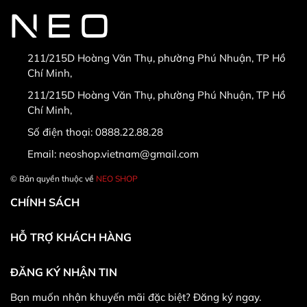
211/215D Hoàng Văn Thụ, phường Phú Nhuận, TP Hồ
Chí Minh,
* Hàng được đổi trả khi:
211/215D Hoàng Văn Thụ, phường Phú Nhuận, TP Hồ
Chí Minh,
Số điện thoại:
0888.22.88.28
Email:
neoshop.vietnam@gmail.com
© Bản quyền thuộc về
NEO SHOP
CHÍNH SÁCH
HỖ TRỢ KHÁCH HÀNG
ĐĂNG KÝ NHẬN TIN
* Khác hàng được đổi trả/hoàn tiền khi:
Bạn muốn nhận khuyến mãi đặc biệt? Đăng ký ngay.