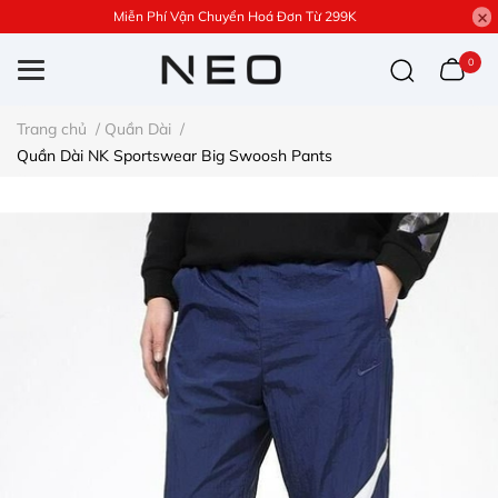
Miễn Phí Vận Chuyển Hoá Đơn Từ 299K
0
Trang chủ
/
Quần Dài
/
Quần Dài NK Sportswear Big Swoosh Pants