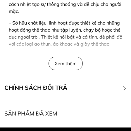
cách nhiệt tạo sự thông thoáng và dễ chịu cho người
mặc.
– Sở hữu chất liệu linh hoạt được thiết kế cho những
hoạt động thể thao như tập luyện, chạy bộ hoặc thể
dục ngoài trời. Thiết kế nổi bật và cá tính, dễ phối đồ
với các loại áo thun, áo khoác và giày thể thao.
Xem thêm
CHÍNH SÁCH ĐỔI TRẢ
1. Điều kiện đổi trả
SẢN PHẨM ĐÃ XEM
* Điều kiện bắt buộc khi đổi, trả hàng: