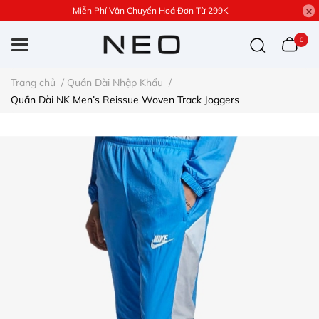
Miễn Phí Vận Chuyển Hoá Đơn Từ 299K
0
Trang chủ
/
Quần Dài Nhập Khẩu
/
Quần Dài NK Men’s Reissue Woven Track Joggers