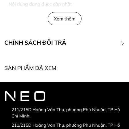
Nội dung đang được cập nhật
Xem thêm
CHÍNH SÁCH ĐỔI TRẢ
1. Điều kiện đổi trả
SẢN PHẨM ĐÃ XEM
* Điều kiện bắt buộc khi đổi, trả hàng:
211/215D Hoàng Văn Thụ, phường Phú Nhuận, TP Hồ
Chí Minh,
* Hàng được đổi trả khi:
211/215D Hoàng Văn Thụ, phường Phú Nhuận, TP Hồ