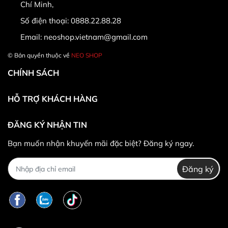
Chí Minh,
Số điện thoại:
0888.22.88.28
Email:
neoshop.vietnam@gmail.com
© Bản quyền thuộc về
NEO SHOP
CHÍNH SÁCH
HỖ TRỢ KHÁCH HÀNG
ĐĂNG KÝ NHẬN TIN
* Khác hàng được đổi trả/hoàn tiền khi:
Bạn muốn nhận khuyến mãi đặc biệt? Đăng ký ngay.
Đăng ký
*
Trường hợp không được đổi trả hàng: