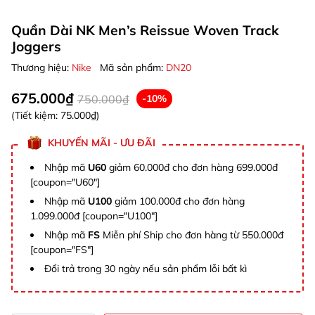
Quần Dài NK Men’s Reissue Woven Track
Joggers
Thương hiệu:
Nike
Mã sản phẩm:
DN20
675.000₫
750.000₫
-10%
(Tiết kiệm:
75.000₫
)
KHUYẾN MÃI - ƯU ĐÃI
Nhập mã
U60
giảm 60.000đ cho đơn hàng 699.000đ
[coupon="U60"]
Nhập mã
U100
giảm 100.000đ cho đơn hàng
1.099.000đ [coupon="U100"]
Nhập mã
FS
Miễn phí Ship cho đơn hàng từ 550.000đ
[coupon="FS"]
Đổi trả trong 30 ngày nếu sản phẩm lỗi bất kì