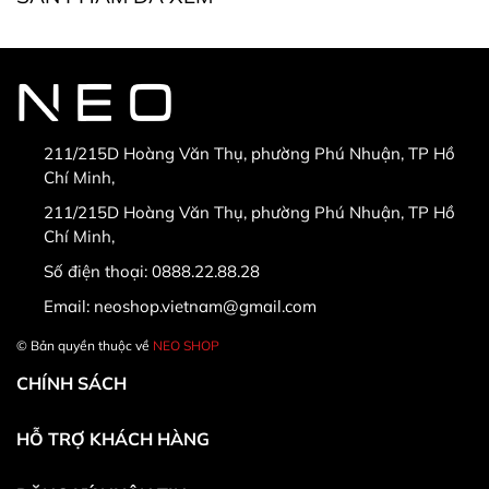
* Điều kiện bắt buộc khi đổi, trả hàng:
211/215D Hoàng Văn Thụ, phường Phú Nhuận, TP Hồ
Chí Minh,
* Hàng được đổi trả khi:
211/215D Hoàng Văn Thụ, phường Phú Nhuận, TP Hồ
Chí Minh,
Số điện thoại:
0888.22.88.28
Email:
neoshop.vietnam@gmail.com
© Bản quyền thuộc về
NEO SHOP
CHÍNH SÁCH
HỖ TRỢ KHÁCH HÀNG