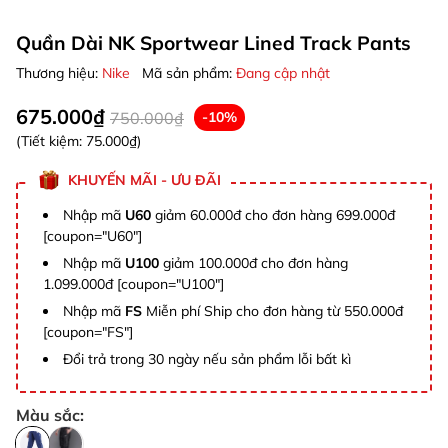
Quần Dài NK Sportwear Lined Track Pants
Thương hiệu:
Nike
Mã sản phẩm:
Đang cập nhật
675.000₫
750.000₫
-10%
(Tiết kiệm:
75.000₫
)
KHUYẾN MÃI - ƯU ĐÃI
Nhập mã
U60
giảm 60.000đ cho đơn hàng 699.000đ
[coupon="U60"]
Nhập mã
U100
giảm 100.000đ cho đơn hàng
1.099.000đ [coupon="U100"]
Nhập mã
FS
Miễn phí Ship cho đơn hàng từ 550.000đ
[coupon="FS"]
Đổi trả trong 30 ngày nếu sản phẩm lỗi bất kì
Màu sắc: