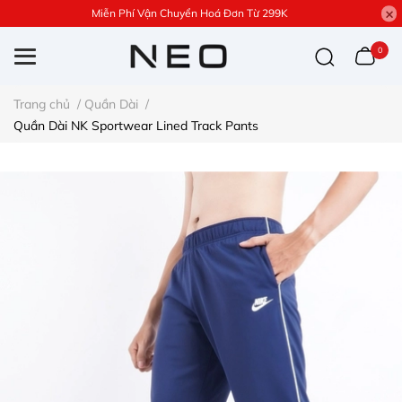
Miễn Phí Vận Chuyển Hoá Đơn Từ 299K
0
Trang chủ
/
Quần Dài
/
Quần Dài NK Sportwear Lined Track Pants