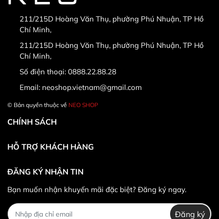
211/215D Hoàng Văn Thụ, phường Phú Nhuận, TP Hồ
Chí Minh,
* Hàng được đổi trả khi:
211/215D Hoàng Văn Thụ, phường Phú Nhuận, TP Hồ
Chí Minh,
Số điện thoại:
0888.22.88.28
Email:
neoshop.vietnam@gmail.com
© Bản quyền thuộc về
NEO SHOP
CHÍNH SÁCH
HỖ TRỢ KHÁCH HÀNG
ĐĂNG KÝ NHẬN TIN
* Khác hàng được đổi trả/hoàn tiền khi:
Bạn muốn nhận khuyến mãi đặc biệt? Đăng ký ngay.
Đăng ký