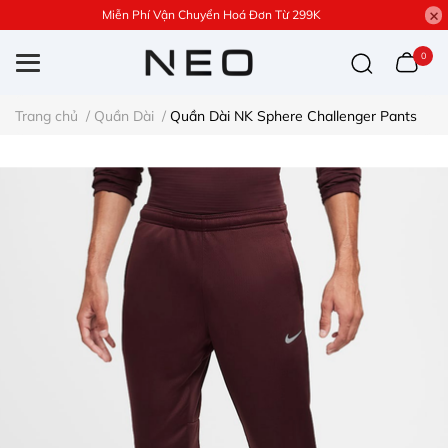
Miễn Phí Vận Chuyển Hoá Đơn Từ 299K
0
Trang chủ
/
Quần Dài
/
Quần Dài NK Sphere Challenger Pants