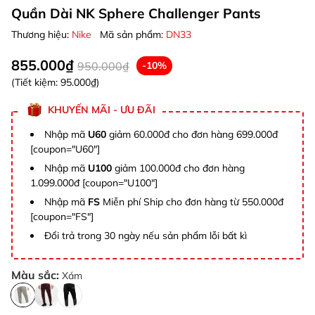
Quần Dài NK Sphere Challenger Pants
Thương hiệu:
Nike
Mã sản phẩm:
DN33
855.000₫
950.000₫
-10%
(Tiết kiệm:
95.000₫
)
KHUYẾN MÃI - ƯU ĐÃI
Nhập mã
U60
giảm 60.000đ cho đơn hàng 699.000đ
[coupon="U60"]
Nhập mã
U100
giảm 100.000đ cho đơn hàng
1.099.000đ [coupon="U100"]
Nhập mã
FS
Miễn phí Ship cho đơn hàng từ 550.000đ
[coupon="FS"]
Đổi trả trong 30 ngày nếu sản phẩm lỗi bất kì
Màu sắc:
Xám