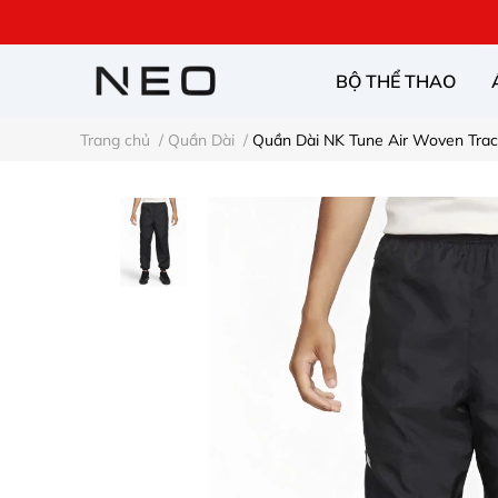
BỘ THỂ THAO
Trang chủ
/
Quần Dài
/
Quần Dài NK Tune Air Woven Trac