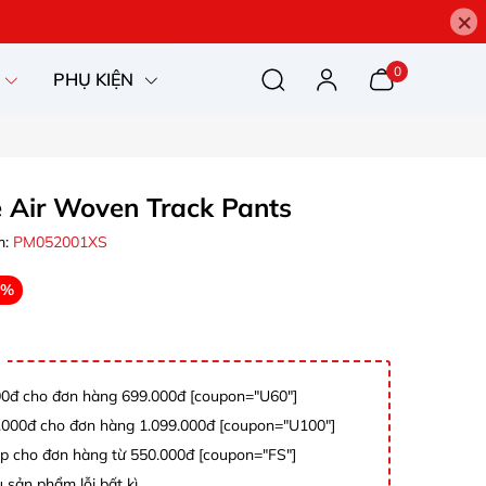
×
0
PHỤ KIỆN
 Air Woven Track Pants
m:
PM052001XS
0%
0đ cho đơn hàng 699.000đ [coupon="U60"]
000đ cho đơn hàng 1.099.000đ [coupon="U100"]
p cho đơn hàng từ 550.000đ [coupon="FS"]
 sản phẩm lỗi bất kì