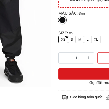
MÀU SẮC:
Đen
SIZE:
XS
XS
S
M
L
XL
Gọi đặt m
Giao hàng toàn quốc