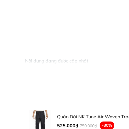
Nội dung đang được cập nhật
Quần Dài NK Tune Air Woven Tra
525.000₫
-30%
750.000₫