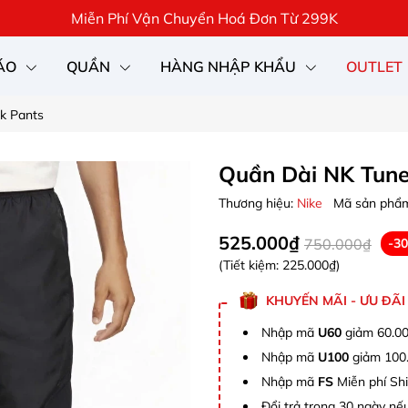
Miễn Phí Vận Chuyển Hoá Đơn Từ 299K
ÁO
QUẦN
HÀNG NHẬP KHẨU
OUTLET
k Pants
Quần Dài NK Tune
Thương hiệu:
Nike
Mã sản phẩ
525.000₫
750.000₫
-3
(Tiết kiệm:
225.000₫
)
KHUYẾN MÃI - ƯU ĐÃI
Nhập mã
U60
giảm 60.00
Nhập mã
U100
giảm 100.
Nhập mã
FS
Miễn phí Shi
Đổi trả trong 30 ngày nếu