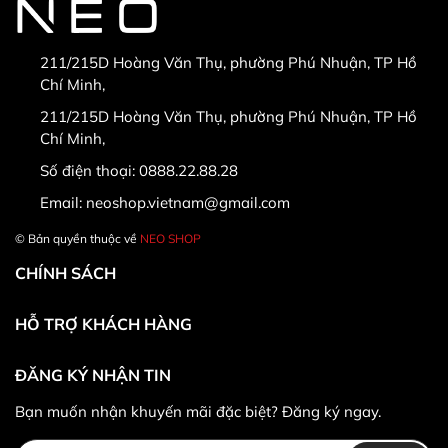
211/215D Hoàng Văn Thụ, phường Phú Nhuận, TP Hồ
Chí Minh,
* Hàng được đổi trả khi:
211/215D Hoàng Văn Thụ, phường Phú Nhuận, TP Hồ
Chí Minh,
Số điện thoại:
0888.22.88.28
Email:
neoshop.vietnam@gmail.com
© Bản quyền thuộc về
NEO SHOP
CHÍNH SÁCH
HỖ TRỢ KHÁCH HÀNG
ĐĂNG KÝ NHẬN TIN
* Khác hàng được đổi trả/hoàn tiền khi:
Bạn muốn nhận khuyến mãi đặc biệt? Đăng ký ngay.