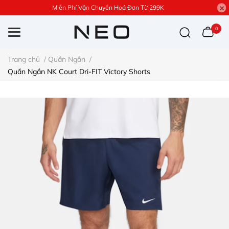
Miễn Phí Vận Chuyển Hoá Đơn Từ 299K
0
Trang chủ
/
Quần Ngắn
/
Quần Ngắn NK Court Dri-FIT Victory Shorts