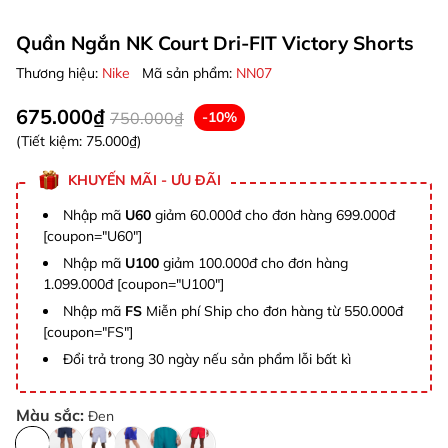
Quần Ngắn NK Court Dri-FIT Victory Shorts
Thương hiệu:
Nike
Mã sản phẩm:
NN07
675.000₫
750.000₫
-10%
(Tiết kiệm:
75.000₫
)
KHUYẾN MÃI - ƯU ĐÃI
Nhập mã
U60
giảm 60.000đ cho đơn hàng 699.000đ
[coupon="U60"]
Nhập mã
U100
giảm 100.000đ cho đơn hàng
1.099.000đ [coupon="U100"]
Nhập mã
FS
Miễn phí Ship cho đơn hàng từ 550.000đ
[coupon="FS"]
Đổi trả trong 30 ngày nếu sản phẩm lỗi bất kì
Màu sắc:
Đen